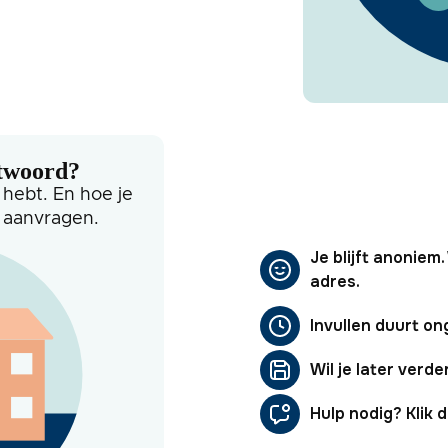
ntwoord?
 hebt. En hoe je
t aanvragen.
Je blijft anoniem
adres.
Invullen duurt on
Wil je later verde
Hulp nodig? Klik da