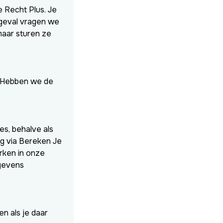
 Recht Plus. Je
t geval vragen we
maar sturen ze
. Hebben we de
es, behalve als
ag via Bereken Je
rken in onze
gevens
n als je daar