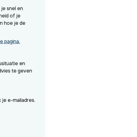
je snel en
heid of je
en hoe je de
e pagina.
ssituatie en
dvies te geven
 je e-mailadres.