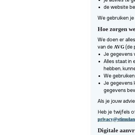
de website be
We gebruiken j
Hoe zorgen we 
We doen er alle
van de
(de 
AVG
Je gegevens w
Alles staat i
hebben, kunne
We gebruiken e
Je gegevens kr
gegevens bewa
Als je jouw advi
Heb je twijfels 
privacy@stimulan
Digitale aanv