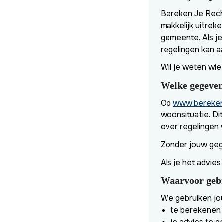
Bereken Je Recht
makkelijk uitrek
gemeente. Als je 
regelingen kan 
Wil je weten wie
Welke gegeven
Op
www.bereken
woonsituatie. Di
over regelingen 
Zonder jouw ge
Als je het advie
Waarvoor gebr
We gebruiken j
te berekenen 
je advies te g