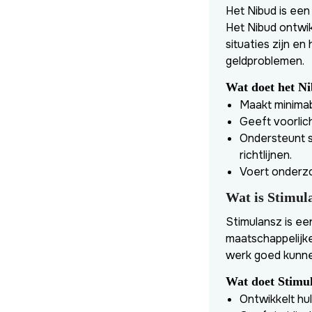
Het Nibud is een
Het Nibud ontwik
situaties zijn e
geldproblemen.
Wat doet het N
Maakt minimab
Geeft voorlic
Ondersteunt s
richtlijnen.
Voert onderzo
Wat is Stimul
Stimulansz is ee
maatschappelijke
werk goed kunnen
Wat doet Stimu
Ontwikkelt hu