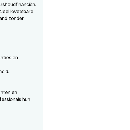
uishoudfinanciën.
ncieel kwetsbare
land zonder
nties en
eid.
enten en
fessionals hun