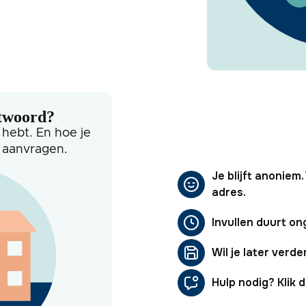
ntwoord?
 hebt. En hoe je
t aanvragen.
Je blijft anoniem
adres.
Invullen duurt on
Wil je later verde
Hulp nodig? Klik da